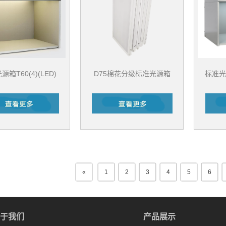
箱T60(4)(LED)
D75棉花分级标准光源箱
标准光源
«
1
2
3
4
5
6
于我们
产品展示