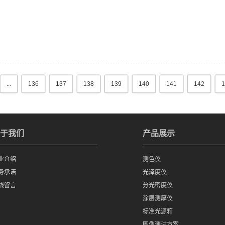
...
136
137
138
139
140
141
142
1
于我们
产品展示
业介绍
测色仪
务承诺
光泽度仪
线留言
分光密度仪
涂层测厚仪
标准光源箱
图像测试方案