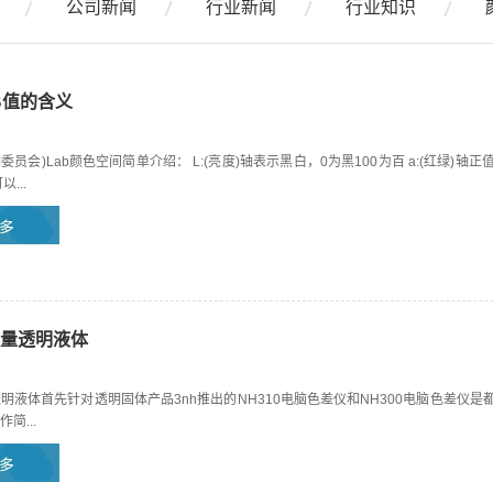
公司新闻
行业新闻
行业知识
B值的含义
明委员会)Lab颜色空间简单介绍： L:(亮度)轴表示黑白，0为黑100为百 a:(红绿)
...
量透明液体
明液体首先针对透明固体产品3nh推出的NH310电脑色差仪和NH300电脑色差
简...