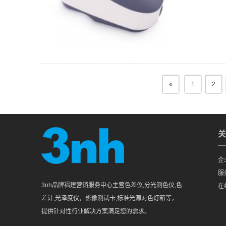
«
1
2
关
企
服
3nh品牌福建营销服务中心主营色差仪,分光测色仪,色
在
差计,光泽度仪，影像测试卡,标准光源对色灯箱等，
提供针对性行业解决方案满足您的需求。