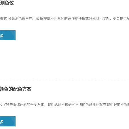
测色仪
携式 分光测色仪生产厂家 除提供不同系列的高性能便携式分光测色仪外，更会提供
见颜色的配色方案
字和字符告诉你色彩的千变万化，我们琢磨不透研究不明的色彩变化就在我们眼前不断