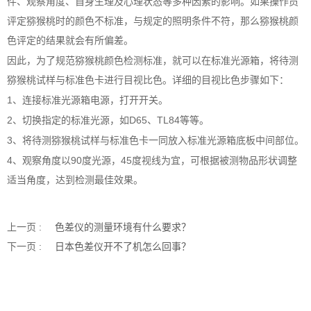
件、观察角度、自身生理及心理状态等多种因素的影响。如果操作员
评定猕猴桃时的颜色不标准，与规定的照明条件不符，那么猕猴桃颜
色评定的结果就会有所偏差。
因此，为了规范猕猴桃颜色检测标准，就可以在标准光源箱，将待测
猕猴桃试样与标准色卡进行目视比色。详细的目视比色步骤如下：
1、连接标准光源箱电源，打开开关。
2、切换指定的标准光源，如D65、TL84等等。
3、将待测猕猴桃试样与标准色卡一同放入标准光源箱底板中间部位。
4、观察角度以90度光源，45度视线为宜，可根据被测物品形状调整
适当角度，达到检测最佳效果。
上一页 :
色差仪的测量环境有什么要求？
下一页 :
日本色差仪开不了机怎么回事？