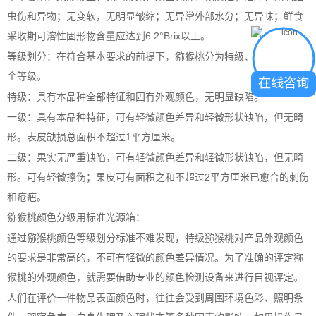
虫伤和异物；无变软，无明显皱缩；无异常外部水分；无异味；鲜食
采收期可溶性固形物含量应达到6.2°Brix以上。
等级划分：在符合基本要求的前提下，猕猴桃分为特级、一级和二级3
个等级。
在线咨询
特级：具有本品种全部特征和固有外观颜色，无明显缺陷。
一级：具有本品种特征，可有轻微颜色差异和轻微形状缺陷，但无畸
形。表皮缺损总面积不超过1平方厘米。
二级：果实无严重缺陷，可有轻微颜色差异和轻微形状缺陷，但无畸
形。可有轻微擦伤；果皮可有面积之和不超过2平方厘米已愈合的刺伤
和疮疤。
猕猴桃颜色分级用标准光源箱：
通过猕猴桃颜色等级划分标准不难发现，特级猕猴桃对产品外观颜色
的要求是非常高的，不可有轻微的颜色差异情况。为了准确的评定猕
猴桃的外观颜色，就需要借助专业的颜色检测设备来进行目视评定。
人们在评价一件物品表面颜色时，往往会受到周围环境色彩、照明条