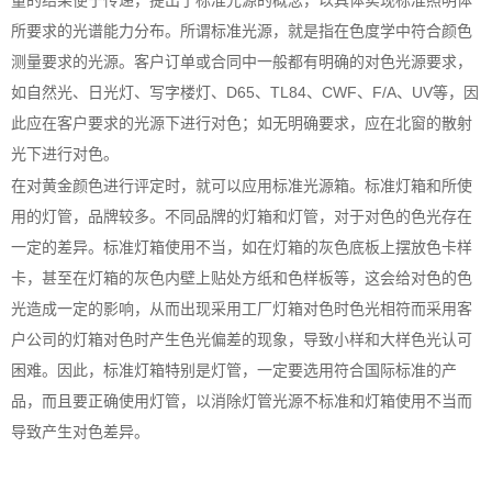
量的结果便于传递，提出了标准光源的概念，以具体实现标准照明体
所要求的光谱能力分布。所谓标准光源，就是指在色度学中符合颜色
测量要求的光源。客户订单或合同中一般都有明确的对色光源要求，
如自然光、日光灯、写字楼灯、D65、TL84、CWF、F/A、UV等，因
此应在客户要求的光源下进行对色；如无明确要求，应在北窗的散射
光下进行对色。
在对黄金颜色进行评定时，就可以应用标准光源箱。标准灯箱和所使
用的灯管，品牌较多。不同品牌的灯箱和灯管，对于对色的色光存在
一定的差异。标准灯箱使用不当，如在灯箱的灰色底板上摆放色卡样
卡，甚至在灯箱的灰色内壁上贴处方纸和色样板等，这会给对色的色
光造成一定的影响，从而出现采用工厂灯箱对色时色光相符而采用客
户公司的灯箱对色时产生色光偏差的现象，导致小样和大样色光认可
困难。因此，标准灯箱特别是灯管，一定要选用符合国际标准的产
品，而且要正确使用灯管，以消除灯管光源不标准和灯箱使用不当而
导致产生对色差异。