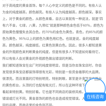
对于高纯度的黄金首饰，每个人心中定义的颜色是不同的。有些人认
为金的纯度越高，颜色越亮。有些人认为纯度越高，颜色越深。事实
上，对于黄金的颜色，从颜色来看，自古以来就有一种说法，就是“四
有六不金，七绿，八黄，九带红”就是那种颜色金色低于60％，颜色为
原始黄色慢慢失去其白色，约70％的金色为黄色，青色，约85％的颜
色为黄色，95％以上的颜色为黄色用红色。也就是说，金的纯度越
高，颜色越深，纯度越低，红黄色到黄白色。因此，很多人都知道黄
金的外观颜色来判断黄金的纯度，但是有很多人不知道如何看待它，
所以有些人会对黄金的外观颜色做出错误的判断。
我们都知道珠宝在出厂时的纯度很明显，但是当你去珠宝店时，你会
发现很多珠宝店都装饰得很有光彩，特别是一些资金雄厚的大品牌。
很漂亮。而且里面的灯特别明亮，特别刺眼，甚至是许多珠宝店柜台
的黄色柜台，头顶的灯也配有眩光灯，所以在这种环境下，黄金首饰
看起来特别黄。特别好看。它也是不同商店的装修风格，灯的颜色有
在线咨询
错误或灯光不同。黄金首饰的颜色也会造成视觉错误。人们感受到不
同的品牌，而商店里的金色则不同。