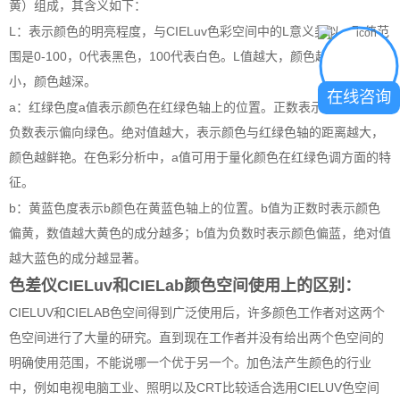
黄）组成，其含义如下：
L：表示颜色的明亮程度，与CIELuv色彩空间中的L意义类似。取值范
围是0-100，0代表黑色，100代表白色。L值越大，颜色越浅；L值越
小，颜色越深。
在线咨询
a：红绿色度a值表示颜色在红绿色轴上的位置。正数表示偏向红色，
负数表示偏向绿色。绝对值越大，表示颜色与红绿色轴的距离越大，
颜色越鲜艳。在色彩分析中，a值可用于量化颜色在红绿色调方面的特
征。
b：黄蓝色度表示b颜色在黄蓝色轴上的位置。b值为正数时表示颜色
偏黄，数值越大黄色的成分越多；b值为负数时表示颜色偏蓝，绝对值
越大蓝色的成分越显著。
色差仪CIELuv和CIELab颜色空间使用上的区别：
CIELUV和CIELAB色空间得到广泛使用后，许多颜色工作者对这两个
色空间进行了大量的研究。直到现在工作者并没有给出两个色空间的
明确使用范围，不能说哪一个优于另一个。加色法产生颜色的行业
中，例如电视电脑工业、照明以及CRT比较适合选用CIELUV色空间