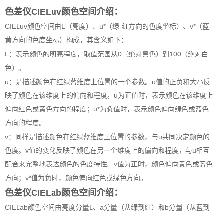
色差仪CIELuv颜色空间介绍：
CIELuv颜色空间由L（亮度）、u*（绿-红方向的色度坐标）、v*（蓝-
黄方向的色度坐标）构成，其含义如下：
L：表示颜色的明亮程度，取值范围从0（绝对黑色）到100（绝对白
色）。
u：是描述颜色在红绿蓝维度上位置的一个参数。u值的正负和大小反
映了颜色在该维度上的偏向和程度。u为正值时，表示颜色在该维度上
偏向红色或黄色方向的程度；u*为负值时，表示颜色偏向绿色或蓝色
方向的程度。
v：同样是描述颜色在红绿蓝维度上位置的参数，与u共同决定颜色的
色度。v值的变化反映了颜色在另一个维度上的偏向和程度，与u相互
配合来完整地表达颜色的色度特性。v值为正时，颜色偏向黄色或蓝色
方向；v*值为负时，颜色偏向红色或绿色方向。
色差仪CIELab颜色空间介绍：
CIELab颜色空间由亮度分量L、a分量（从绿到红）和b分量（从蓝到