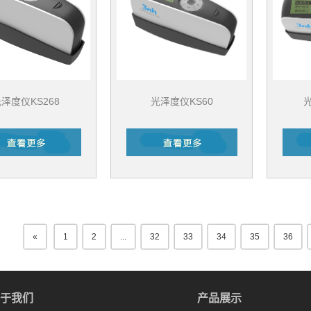
泽度仪KS268
光泽度仪KS60
光
«
1
2
...
32
33
34
35
36
于我们
产品展示