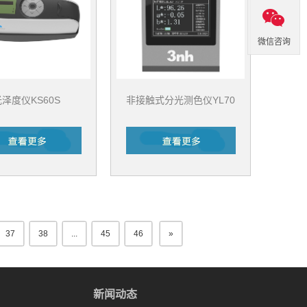
微信咨询
泽度仪KS60S
非接触式分光测色仪YL70
37
38
...
45
46
»
新闻动态