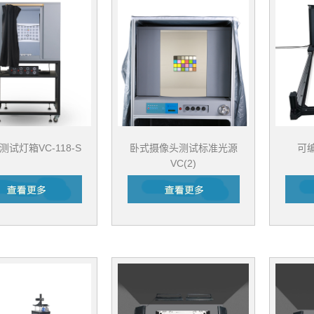
试灯箱VC-118-S
卧式摄像头测试标准光源
可
VC(2)