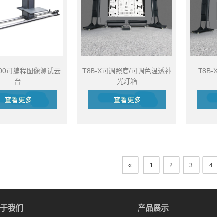
3000可编程图像测试云
T8B-X可调照度/可调色温透补
T8B
台
光灯箱
«
1
2
3
4
于我们
产品展示