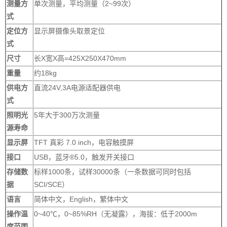
测量方
单次测量，平均测量（2~99次）
式
定位方
显示屏摄像头取景定位
式
尺寸
长X宽X高=425X250X470mm
重量
约18kg
供电方
直流24V,3A电源适配器供电
式
照明光
5年大于300万次测量
源寿命
显示屏
TFT 真彩 7.0 inch，电容触摸屏
接口
USB，蓝牙®5.0，触发开关接口
存储数
标样1000条，试样30000条（一条数据可同时包括
据
SCI/SCE）
语言
简体中文，English，繁体中文
操作温
0~40℃，0~85%RH（无凝露），海拔：低于2000m
度范围