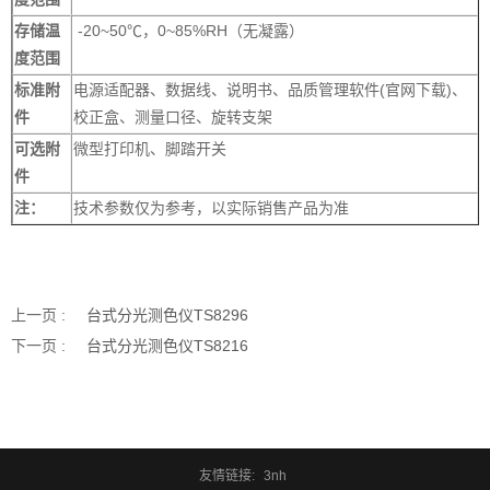
存储温
-20~50℃，0~85%RH（无凝露）
度范围
标准附
电源适配器、数据线、说明书、品质管理软件(官网下载)、
件
校正盒、测量口径、旋转支架
可选附
微型打印机、脚踏开关
件
注：
技术参数仅为参考，以实际销售产品为准
上一页 :
台式分光测色仪TS8296
下一页 :
台式分光测色仪TS8216
友情链接:
3nh