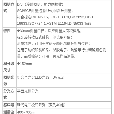
照明方
D/8（漫射照明，8°方向接收）;
式
SCI/SCE测量;包括UV/排除UV测量；
符合标准CIE No.15，GB/T 3978,GB 2893,GB/T
18833,ISO7724-1,ASTM E1164,DIN5033 Teil7
特性
Φ30mm测量口径，适应测量大面积样品；
标配旋转按压式结构，测试更方便；
测量精准，可用于实验室颜色精确分析与传递；
在用于纺织服装印染、塑胶电子、陶瓷等行业精确颜色测
量、品质控制；可用于荧光样品测量。
积分球
Φ152mm
尺寸
照明光
组合全光谱LED光源，UV光源
源
分光方
平面光栅分光
式
感应器
硅光电二极管阵列（双列40组）
测量波
400~700nm