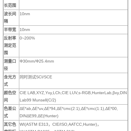
长范围
波长间
10nm
隔
半带宽
10nm
反射率
0~200%
测定范
围
测量口
Φ30mm/Φ25.4mm
径
含光方
同时测试SCI/SCE
式
颜色空
CIE LAB,XYZ,Yxy,LCh,CIE LUV,s-RGB,HunterLab,βxy,DIN
间
Lab99 Munsell(C/2)
色差公
ΔE*ab,ΔE*uv,ΔE*94,ΔE*cmc(2:1),ΔE*cmc(1:1),ΔE*00,
式
DINΔE99,ΔE(Hunter)
其它色
WI(ASTM E313，CIE/ISO,AATCC,Hunter)，