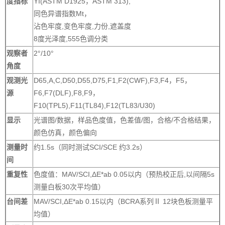
度指标
YI(ASTM D1925，ASTM 313),
同色异谱指数Mt，
沾色牢度,变色牢度,力份,遮盖度
8度光泽度,555色调分类
观察者
2°/10°
角度
观测光
D65,A,C,D50,D55,D75,F1,F2(CWF),F3,F4，F5，
源
F6,F7(DLF),F8,F9，
F10(TPL5),F11(TL84),F12(TL83/U30)
显示
光谱图/数据，样品色度值，色差值/图，合格/不合格结果，
颜色仿真，颜色偏向
测量时
约1.5s（同时测试SCI/SCE 约3.2s）
间
重复性
色度值：MAV/SCI,ΔE*ab 0.05以内（预热校正后,以间隔5s
测量白板30次平均值）
台间差
MAV/SCI,ΔE*ab 0.15以内（BCRA系列Ⅱ 12块色板测量平
均值）