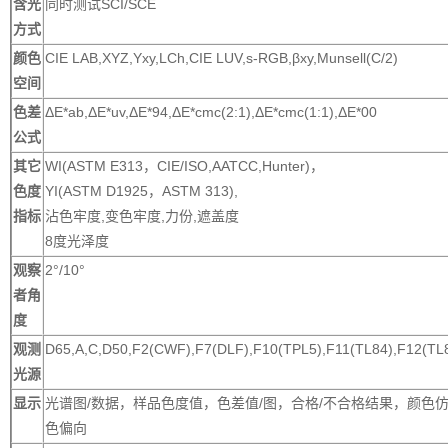
含光
同时测试SCI/SCE
方式
颜色
CIE LAB,XYZ,Yxy,LCh,CIE LUV,s-RGB,βxy,Munsell(C/2)
空间
色差
ΔE*ab,ΔE*uv,ΔE*94,ΔE*cmc(2:1),ΔE*cmc(1:1),ΔE*00
公式
其它
WI(ASTM E313，CIE/ISO,AATCC,Hunter)，
色度
YI(ASTM D1925，ASTM 313),
指标
沾色牢度,变色牢度,力份,遮盖度
8度光泽度
观察
2°/10°
者角
度
观测
D65,A,C,D50,F2(CWF),F7(DLF),F10(TPL5),F11(TL84),F12(TL
光源
显示
光谱图/数据，样品色度值，色差值/图，合格/不合格结果，颜色
色偏向