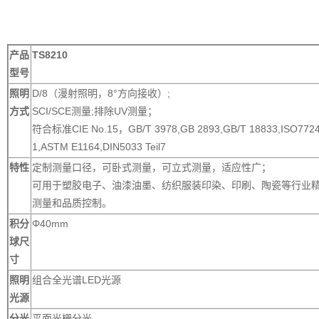
产品
TS8210
型号
照明
D/8（漫射照明，8°方向接收）;
方式
SCI/SCE测量;排除UV测量；
符合标准CIE No.15，GB/T 3978,GB 2893,GB/T 18833,ISO7724
1,ASTM E1164,DIN5033 Teil7
特性
定制测量口径，可卧式测量，可立式测量，适应性广；
可用于塑胶电子、油漆油墨、纺织服装印染、印刷、陶瓷等行业
测量和品质控制。
积分
Φ40mm
球尺
寸
照明
组合全光谱LED光源
光源
分光
平面光栅分光