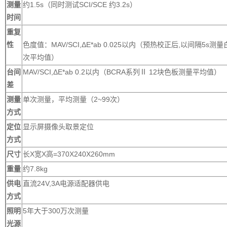
测量
约1.5s（同时测试SCI/SCE 约3.2s）
时间
重复
性
色度值：MAV/SCI,ΔE*ab 0.025以内（预热校正后,以间隔5s测量
次平均值）
台间
MAV/SCI,ΔE*ab 0.2以内（BCRA系列Ⅱ 12块色板测量平均值）
差
测量
单次测量，平均测量（2~99次）
方式
定位
显示屏摄像头取景定位
方式
尺寸
长X宽X高=370X240X260mm
重量
约7.8kg
供电
直流24V,3A电源适配器供电
方式
照明
5年大于300万次测量
光源