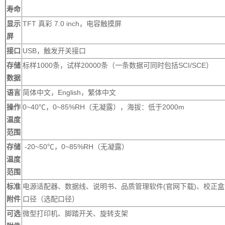
寿命
显示
TFT 真彩 7.0 inch，电容触摸屏
屏
接口
USB，触发开关接口
存储
标样1000条，试样20000条（一条数据可同时包括SCI/SCE）
数据
语言
简体中文，English，繁体中文
操作
0~40℃，0~85%RH（无凝露），海拔：低于2000m
温度
范围
存储
-20~50℃，0~85%RH（无凝露）
温度
范围
标准
电源适配器、数据线、说明书、品质管理软件(官网下载)、校正
附件
口径（选配口径）
可选
微型打印机、脚踏开关、旋转支架