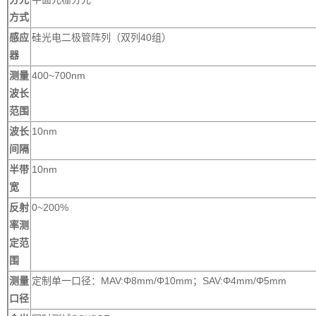
方式
感应
硅光电二极管阵列（双列40组）
器
测量
400~700nm
波长
范围
波长
10nm
间隔
半带
10nm
宽
反射
0~200%
率测
定范
围
测量
定制单一口径：MAV:Φ8mm/Φ10mm；SAV:Φ4mm/Φ5mm
口径