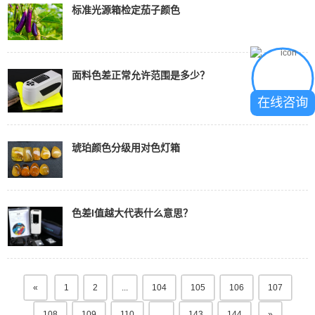
标准光源箱检定茄子颜色
面料色差正常允许范围是多少？
在线咨询
琥珀颜色分级用对色灯箱
色差l值越大代表什么意思？
«
1
2
...
104
105
106
107
108
109
110
...
143
144
»