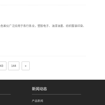
是色差仪广泛应用于各行各业，塑胶电子、油漆油墨、纺织服装印染、
43
144
»
新闻动态
产品新闻