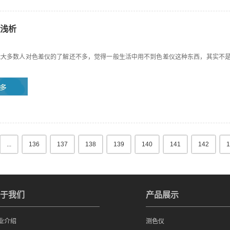
浅析
能大多数人对色差仪的了解还不多，觉得一般生活中用不到色差仪这种东西，其实不
...
136
137
138
139
140
141
142
1
于我们
产品展示
业介绍
测色仪