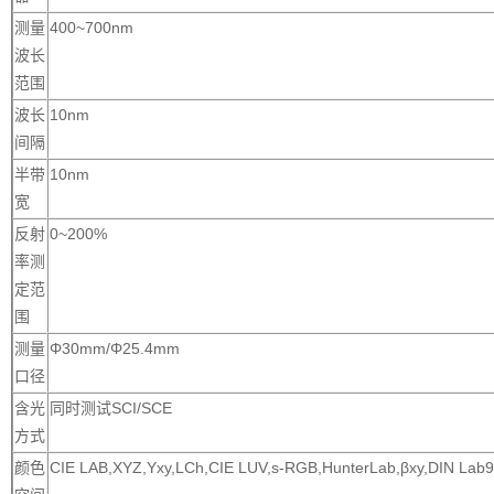
测量
400~700nm
波长
范围
波长
10nm
间隔
半带
10nm
宽
反射
0~200%
率测
定范
围
测量
Φ30mm/Φ25.4mm
口径
含光
同时测试SCI/SCE
方式
颜色
CIE LAB,XYZ,Yxy,LCh,CIE LUV,s-RGB,HunterLab,βxy,DIN Lab9