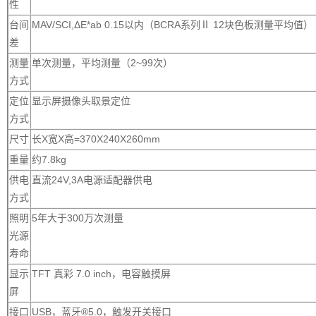
性
台间
MAV/SCI,ΔE*ab 0.15以内（BCRA系列Ⅱ 12块色板测量平均值）
差
测量
单次测量，平均测量（2~99次）
方式
定位
显示屏摄像头取景定位
方式
尺寸
长X宽X高=370X240X260mm
重量
约7.8kg
供电
直流24V,3A电源适配器供电
方式
照明
5年大于300万次测量
光源
寿命
显示
TFT 真彩 7.0 inch，电容触摸屏
屏
接口
USB，蓝牙®5.0，触发开关接口