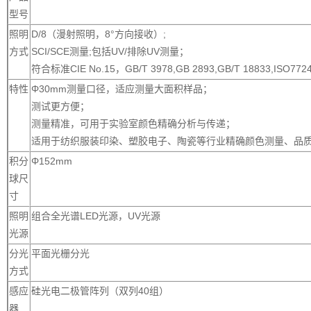
型号
照明
D/8（漫射照明，8°方向接收）;
方式
SCI/SCE测量;包括UV/排除UV测量；
符合标准CIE No.15，GB/T 3978,GB 2893,GB/T 18833,ISO7724-
特性
Φ30mm测量口径，适应测量大面积样品；
测试更方便；
测量精准，可用于实验室颜色精确分析与传递；
适用于纺织服装印染、塑胶电子、陶瓷等行业精确颜色测量、品
积分
Φ152mm
球尺
寸
照明
组合全光谱LED光源，UV光源
光源
分光
平面光栅分光
方式
感应
硅光电二极管阵列（双列40组）
器