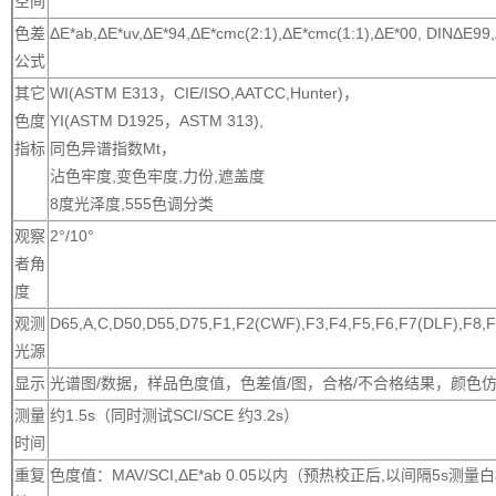
空间
色差
ΔE*ab,ΔE*uv,ΔE*94,ΔE*cmc(2:1),ΔE*cmc(1:1),ΔE*00, DINΔE99,
公式
其它
WI(ASTM E313，CIE/ISO,AATCC,Hunter)，
色度
YI(ASTM D1925，ASTM 313),
指标
同色异谱指数Mt，
沾色牢度,变色牢度,力份,遮盖度
8度光泽度,555色调分类
观察
2°/10°
者角
度
观测
D65,A,C,D50,D55,D75,F1,F2(CWF),F3,F4,F5,F6,F7(DLF),F8,F
光源
显示
光谱图/数据，样品色度值，色差值/图，合格/不合格结果，颜色
测量
约1.5s（同时测试SCI/SCE 约3.2s）
时间
重复
色度值：MAV/SCI,ΔE*ab 0.05以内（预热校正后,以间隔5s测