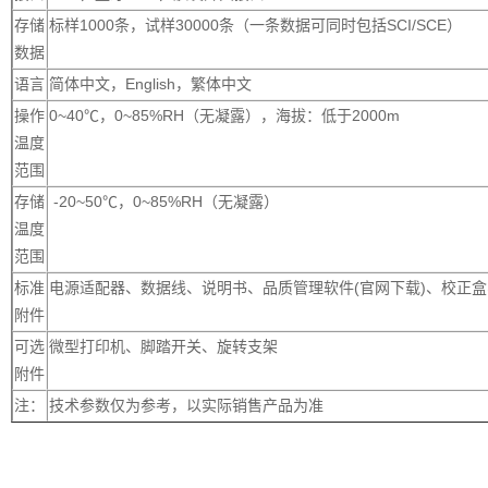
存储
标样1000条，试样30000条（一条数据可同时包括SCI/SCE）
数据
语言
简体中文，English，繁体中文
操作
0~40℃，0~85%RH（无凝露），海拔：低于2000m
温度
范围
存储
-20~50℃，0~85%RH（无凝露）
温度
范围
标准
电源适配器、数据线、说明书、品质管理软件(官网下载)、校正
附件
可选
微型打印机、脚踏开关、旋转支架
附件
注：
技术参数仅为参考，以实际销售产品为准