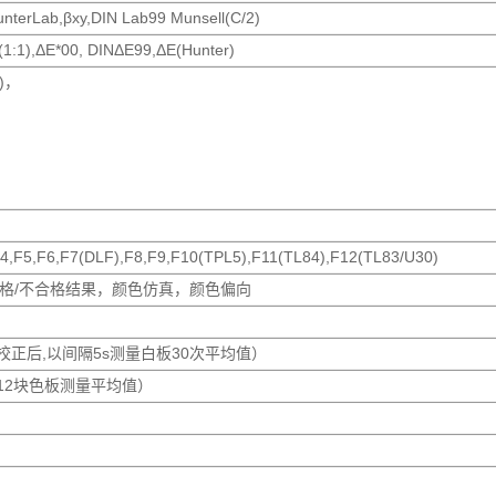
nterLab,βxy,DIN Lab99 Munsell(C/2)
(1:1),ΔE*00, DINΔE99,ΔE(Hunter)
r)，
4,F5,F6,F7(DLF),F8,F9,F10(TPL5),F11(TL84),F12(TL83/U30)
合格/不合格结果，颜色仿真，颜色偏向
（预热校正后,以间隔5s测量白板30次平均值）
列Ⅱ 12块色板测量平均值）