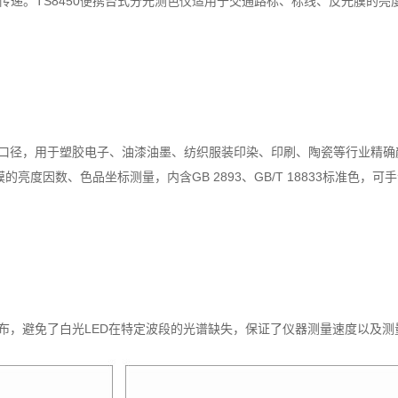
递。TS8450便携台式分光测色仪适用于交通路标、标线、反光膜的亮度因数、
mm测量口径，用于塑胶电子、油漆油墨、纺织服装印染、印刷、陶瓷等行业
的亮度因数、色品坐标测量，内含GB 2893、GB/T 18833标准色，
布，避免了白光LED在特定波段的光谱缺失，保证了仪器测量速度以及测