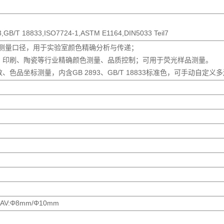
B/T 18833,ISO7724-1,ASTM E1164,DIN5033 Teil7
mm测量口径，用于实验室颜色精确分析与传递；
、印刷、陶瓷等行业精确颜色测量、品质控制；可用于荧光样品测量。
品坐标测量，内含GB 2893、GB/T 18833标准色，可手动自定义
AV:Φ8mm/Φ10mm