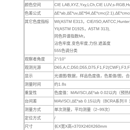
颜色空间
CIE LAB,XYZ,Yxy,LCh,CIE LUV,s-RGB,Hu
色差公式
ΔE*ab,ΔE*uv,ΔE*94,ΔE*cmc(2:1),ΔE*cmc
其它色度指标
WI(ASTM E313，CIE/ISO,AATCC,Hunte
YI(ASTM D1925，ASTM 313),
同色异谱指数Mt，
沾色牢度,变色牢度,力份,遮盖度
555色调分类
观察者角度
2°/10°
观测光源
D65,A,C,D50,D55,D75,F1,F2(CWF),F3,F
显示
光谱图/数据，样品色度值，色差值/图，
测量时间
约1.8s
重复性
色度值：MAV/SCI,ΔE*ab 0.02以内
台间差
MAV/SCI,ΔE*ab 0.15以内（BCRA系
测量方式
单次测量，平均测量（2~99次）
定位方式
/
尺寸
长X宽X高=370X240X260mm