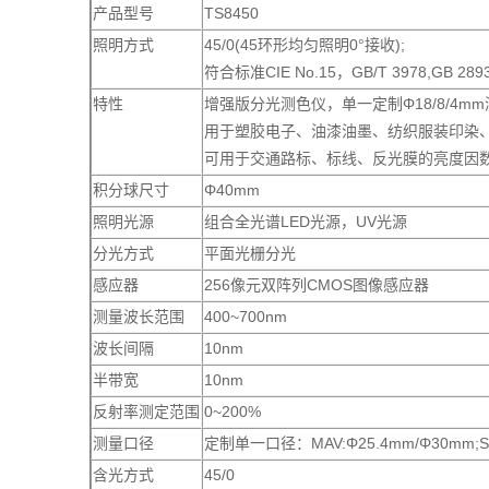
产品型号
TS8450
照明方式
45/0(45环形均匀照明0°接收);
符合标准CIE No.15，GB/T 3978,GB 2893,G
特性
增强版分光测色仪，单一定制Φ18/8/4
用于塑胶电子、油漆油墨、纺织服装印染
可用于交通路标、标线、反光膜的亮度因数、色
积分球尺寸
Φ40mm
照明光源
组合全光谱LED光源，UV光源
分光方式
平面光栅分光
感应器
256像元双阵列CMOS图像感应器
测量波长范围
400~700nm
波长间隔
10nm
半带宽
10nm
反射率测定范围
0~200%
测量口径
定制单一口径：MAV:Φ25.4mm/Φ30mm;S
含光方式
45/0