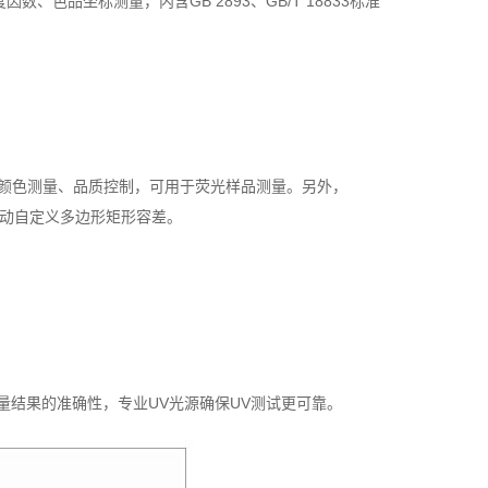
色品坐标测量，内含GB 2893、GB/T 18833标准
精确颜色测量、品质控制，可用于荧光样品测量。另外，
可手动自定义多边形矩形容差。
量结果的准确性，专业UV光源确保UV测试更可靠。