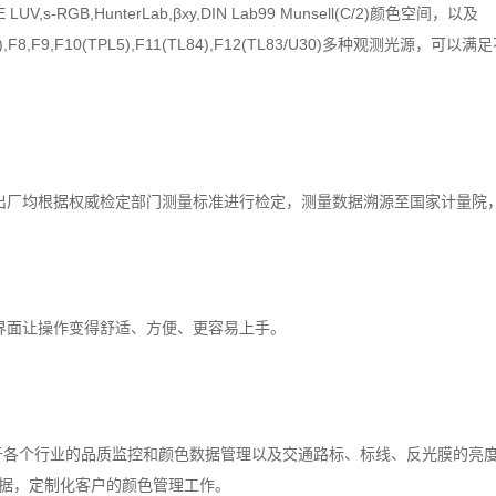
V,s-RGB,HunterLab,βxy,DIN Lab99 Munsell(C/2)颜色空间，以及
6,F7(DLF),F8,F9,F10(TPL5),F11(TL84),F12(TL83/U30)多种
器出厂均根据权威检定部门测量标准进行检定，测量数据溯源至国家计量院
界面让操作变得舒适、方便、更容易上手。
适用于各个行业的品质监控和颜色数据管理以及交通路标、标线、反光膜的
据，定制化客户的颜色管理工作。