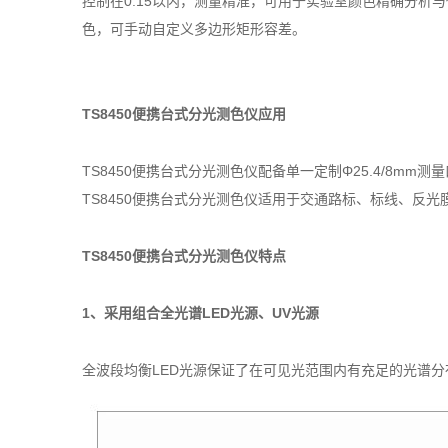
控制在0.15以内，测量精准，可用于实验室颜色精确分析与传
色，可手动自定义多边形矩形容差。
TS8450便携台式分光测色仪应用
TS8450便携台式分光测色仪配备单一定制Φ25.4/8
TS8450便携台式分光测色仪适用于交通路标、标线、反光膜
TS8450便携台式分光测色仪特点
1、采用组合全光谱LED光源、UV光源
全波段均衡LED光源保证了在可见光范围内有充足的光谱分