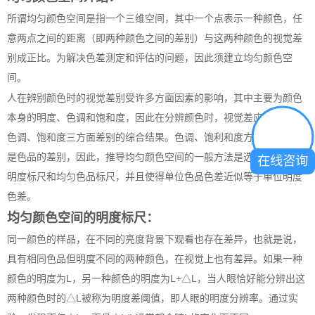
所谓均匀颜色空间是指一个三维空间，其中一个点表示一种颜色，任
意两点之间的距离（即两种颜色之间的差别）与这两种颜色的视觉差
别成正比。为解决色差测定和评估的问题，因此须建立均匀颜色空
间。
人在辨别颜色时的视觉差别受许多方面因素的影响，其中主要为颜色
本身的明度、色调和饱和度，因此在分辨颜色时，视觉差应是明度、
色调、饱和度三方面差别的综合结果。色调、饱利和度方面的差别都
是色品的差别，因此，推导均匀颜色空间的一般方法是选择一个均匀
在线咨询
明度标尺和均匀色品标尺，并且使得单位色品色差近似等于单位明度
色差。
均匀颜色空间的明度标尺：
同一颜色的样品，在不同的亮度背景下观看也存在差异，也就是说，
具有相同色品但明度不同的两种颜色，在视觉上也有差异。如果一种
颜色的明度为L，另一种颜色的明度为L+△L，当人眼恰好能分辨出这
两种颜色时的△L被称为明度差阈值，即人眼的明度分辨率。通过实