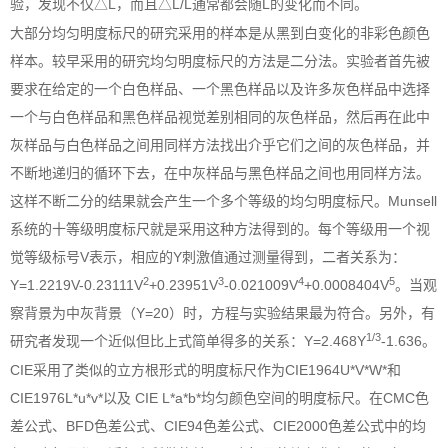
验，发现不仅△L，而且△L/L通常都会随L的变化而不同。
大部分均匀明度标尺的研究采用的样本是从黑到白变化的非彩色颜色
样本。较早采用的研究均匀明度标尺的方法是二分法。实验者首先被
要求在给定的一个白色样品、一个黑色样品以及许多灰色样品中选择
一个与白色样品和黑色样品视觉差别相同的灰色样品，然后再在此中
灰样品与白色样品之间用同样方法找出介乎它们之间的灰色样品，并
不断地递归的循环下去，在中灰样品与黑色样品之间也用同样方法。
这样不断二分的结果就会产生一个多个等级的均匀明度标尺。Munsell
系统的十等级明度标尺就是采用这种方法得到的。每个等级用一个视
觉等级标号V表示，相应的Y刺激值通过测量得到，二者关系为：
2
3
4
5
Y=1.2219V-0.23111V
+0.23951V
-0.021009V
+0.0008404V
。当观
察背景为中灰背景（Y=20）时，方程与实验结果最为符合。另外，有
1/3
研究者发现一个近似但比上式简单得多的关系：Y=2.468Y
-1.636。
CIE采用了类似的立方根形式的明度标尺作为CIE1964U*V*W*和
CIE1976L*u*v*以及 CIE L*a*b*均匀颜色空间的明度标尺。在CMC色
差公式、BFD色差公式、CIE94色差公式、CIE2000色差公式中的均